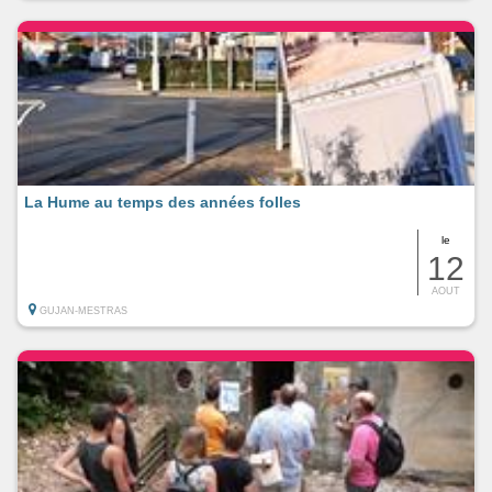
La Hume au temps des années folles
le
12
AOUT
GUJAN-MESTRAS