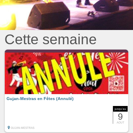
Cette semaine
Gujan-Mestras en Fêtes (Annulé)
jusqu'au
9
AOUT
GUJAN-MESTRAS